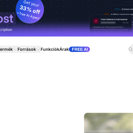
Get your
33% off
+ free AI Agent
ost
cription
ermék
Források
Funkciók
Árak
FREE AI