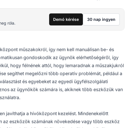
Demó kérése
30 nap ingyen
meg róla.
özpont műszakokról, így nem kell manuálisan be- és
tomatikusan gondoskodik az ügynök elérhetőségéről, így
kül, hogy félnének attól, hogy lemaradnak a műszakjukról
e segíthet megelőzni több operatív problémát, például a
tválasztást és egyebeket az egyedi ügyfélszolgálati
asznos az ügynökök számára is, akiknek több eszközük van
sználatra.
n javíthatja a hívóközpont kezelést. Mindenekelőtt
ban az eszközök számának növekedése vagy több eszköz