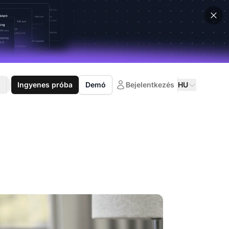
Ingyenes próba
Demó
Bejelentkezés
HU