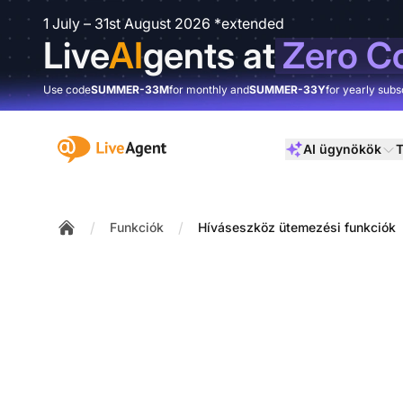
1 July – 31st August 2026 *extended
Live
AI
gents at
Zero C
Use code
SUMMER-33M
for monthly and
SUMMER-33Y
for yearly subs
:site.title
AI ügynökök
T
/
/
Funkciók
Híváseszköz ütemezési funkciók
Home