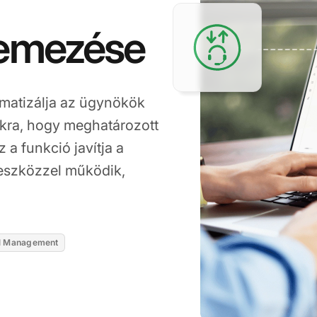
temezése
matizálja az ügynökök
ukra, hogy meghatározott
 a funkció javítja a
óeszközzel működik,
.
l Management