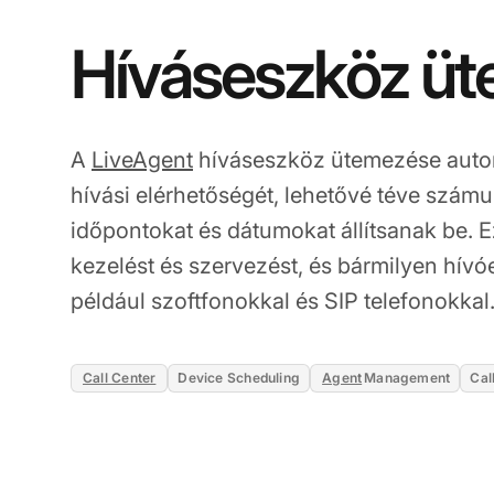
Híváseszköz ü
A
LiveAgent
híváseszköz ütemezése auto
hívási elérhetőségét, lehetővé téve szám
időpontokat és dátumokat állítsanak be. Ez
kezelést és szervezést, és bármilyen hív
például szoftfonokkal és SIP telefonokkal
Call Center
Device Scheduling
Agent
Management
Cal