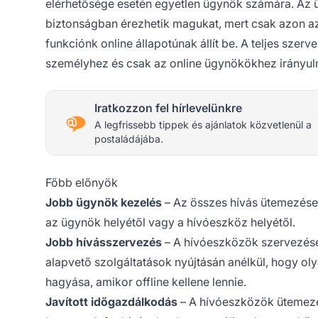
elérhetősége esetén egyetlen ügynök számára. Az 
biztonságban érezhetik magukat, mert csak azon a
funkciónk online állapotúnak állít be. A teljes sze
személyhez és csak az online ügynökökhez irányul
Iratkozzon fel hírlevelünkre
A legfrissebb tippek és ajánlatok közvetlenül a
postaládájába.
Főbb előnyök
Jobb ügynök kezelés
– Az összes hívás ütemezése
az ügynök helyétől vagy a hívóeszköz helyétől.
Jobb hívásszervezés
– A hívóeszközök szervezése
alapvető szolgáltatások nyújtásán anélkül, hogy oly
hagyása, amikor offline kellene lennie.
Javított időgazdálkodás
– A hívóeszközök ütemezé