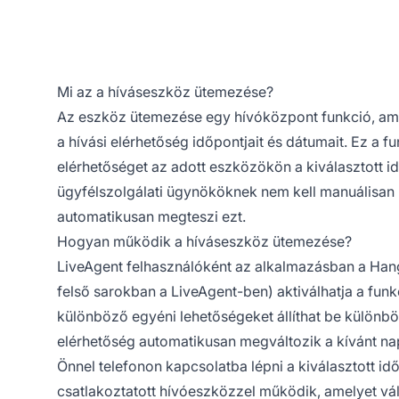
Mi az a híváseszköz ütemezése?
Az eszköz ütemezése egy hívóközpont funkció, ame
a hívási elérhetőség időpontjait és dátumait. Ez a 
elérhetőséget az adott eszközökön a kiválasztott 
ügyfélszolgálati ügynököknek nem kell manuálisan b
automatikusan megteszi ezt.
Hogyan működik a híváseszköz ütemezése?
LiveAgent felhasználóként az alkalmazásban a Hang 
felső sarokban a LiveAgent-ben) aktiválhatja a funk
különböző egyéni lehetőségeket állíthat be különböz
elérhetőség automatikusan megváltozik a kívánt n
Önnel telefonon kapcsolatba lépni a kiválasztott i
csatlakoztatott hívóeszközzel működik, amelyet vál