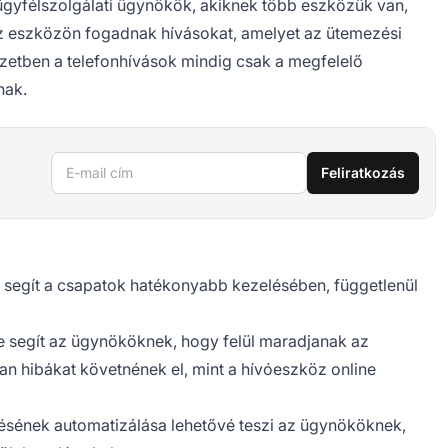
ügyfélszolgálati ügynökök, akiknek több eszközük van,
z eszközön fogadnak hívásokat, amelyet az ütemezési
rvezetben a telefonhívások mindig csak a megfelelő
nak.
E-mail cím
Feliratkozás
 segít a csapatok hatékonyabb kezelésében, függetlenül
 segít az ügynököknek, hogy felül maradjanak az
an hibákat követnének el, mint a hívóeszköz online
sének automatizálása lehetővé teszi az ügynököknek,