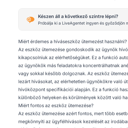
Készen áll a következő szintre lépni?
Próbálja ki a LiveAgentet ingyen és győződjön 
Miért érdemes a híváseszköz ütemezést használni?
Az eszköz ütemezése gondoskodik az ügynök hívók
kikapcsolniuk az elérhetőségüket. Ez a funkció au
az ügynökök más feladatokra koncentrálhatnak anél
vagy sokkal később dolgoznak. Az eszköz ütemezés
lezárt hívásokat, az elérhetetlen ügynökökre való ú
hívóközpont specifikációi alapján. Ez a funkció h
különböző helyeken és körülmények között való ha
Miért fontos az eszköz ütemezése?
Az eszköz ütemezése azért fontos, mert több esetbe
megkönnyíti az ügyfélhívások kezelését az irodá