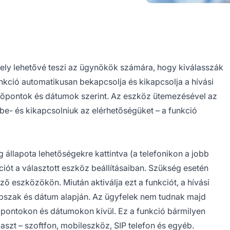
ly lehetővé teszi az ügynökök számára, hogy kiválasszák
funkció automatikusan bekapcsolja és kikapcsolja a hívási
időpontok és dátumok szerint. Az eszköz ütemezésével az
e- és kikapcsolniuk az elérhetőségüket – a funkció
állapota lehetőségekre kattintva (a telefonikon a jobb
ciót a választott eszköz beállításaiban. Szükség esetén
ő eszközökön. Miután aktiválja ezt a funkciót, a hívási
apszak és dátum alapján. Az ügyfelek nem tudnak majd
dőpontokon és dátumokon kívül. Ez a funkció bármilyen
aszt – szoftfon, mobileszköz, SIP telefon és egyéb.