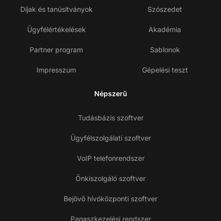
Díjak és tanúsítványok
Szószedet
Ügyfélértékelések
Akadémia
Partner program
Sablonok
Impresszum
Gépelési teszt
Népszerű
Tudásbázis szoftver
Ügyfélszolgálati szoftver
VoIP telefonrendszer
Önkiszolgáló szoftver
Bejövő hívóközponti szoftver
Panaszkezelési rendszer