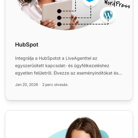
HubSpot
Integrálja a HubSpotot a LiveAgenttel az
egyszerűsített kapcsolat- és ügyfélkezeléshez
egyetlen felületről. Élvezze az eseményindítókat és
műveleteket a továbbf...
Jan 20, 2026
2 perc olvasás
Legjobb CRM call centerekhez