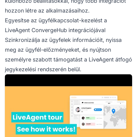
különböző beállításokkal, hogy több integrációt
hozzon létre az alkalmazásaihoz.
Egyesítse az ügyfélkapcsolat-kezelést a
LiveAgent ConvergeHub integrációjával
Szinkronizálja az ügyfelek információit, nyissa
meg az ügyfél-előzményeket, és nyújtson
személyre szabott támogatást a LiveAgent átfogó
jegykezelési rendszerén belül.