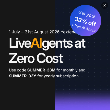
Get your
33% off
+ free AI Agent
1 July – 31st August 2026 *extended
Live
AI
gents at
Zero Cost
Use code
SUMMER-33M
for monthly and
SUMMER-33Y
for yearly subscription