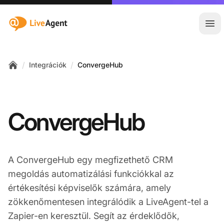
:site.title
Főm
/
/
Integrációk
ConvergeHub
Home
ConvergeHub
A ConvergeHub egy megfizethető CRM
megoldás automatizálási funkciókkal az
értékesítési képviselők számára, amely
zökkenőmentesen integrálódik a LiveAgent-tel a
Zapier-en keresztül. Segít az érdeklődők,