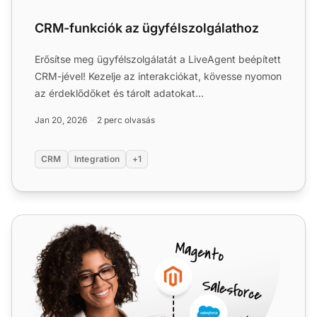
CRM-funkciók az ügyfélszolgálathoz
Erősítse meg ügyfélszolgálatát a LiveAgent beépített
CRM-jével! Kezelje az interakciókat, kövesse nyomon
az érdeklődőket és tárolt adatokat
zökkenőmentesen. Pró...
Jan 20, 2026
2 perc olvasás
CRM
Integration
+1
HubSpot