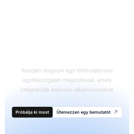
Nyújtson kiváló
ügyfélszolgálatot
Kezdjen dolgozni egy többcsatornás
ügyfélszolgálati megoldással, amely
integrálódik kedvenc alkalmazásaival
Próbálja ki most
Ütemezzen egy bemutatót