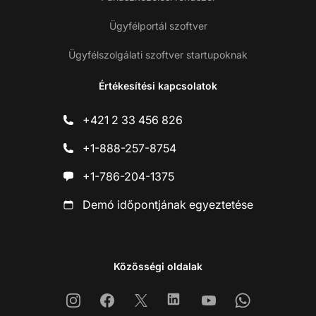
Ügyfélportál szoftver
Ügyfélszolgálati szoftver startupoknak
Értékesítési kapcsolatok
+421 2 33 456 826
+1-888-257-8754
+1-786-204-1375
Demó időpontjának egyeztetése
Közösségi oldalak
Instagram
Facebook
X
Linkedin
Youtube
Whatsapp