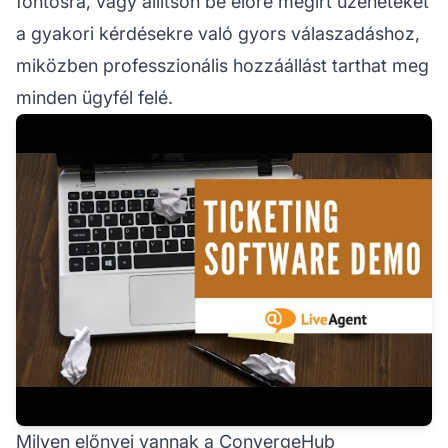
fontosra, vagy állítson be előre megírt üzeneteket
a gyakori kérdésekre való gyors válaszadáshoz,
miközben professzionális hozzáállást tarthat meg
minden ügyfél felé.
Milyen előnyei vannak a ConvergeHub