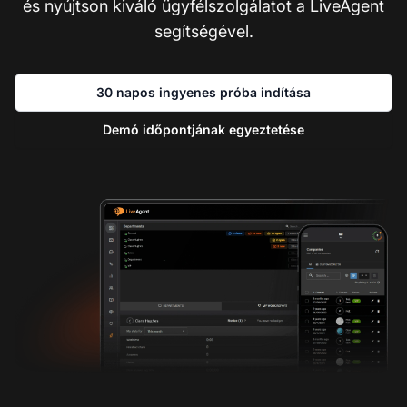
és nyújtson kiváló ügyfélszolgálatot a LiveAgent
segítségével.
30 napos ingyenes próba indítása
Demó időpontjának egyeztetése