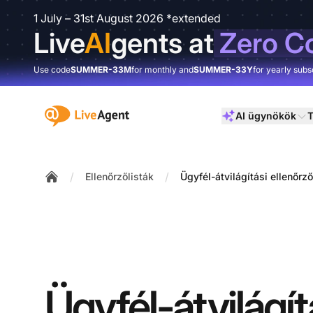
1 July – 31st August 2026 *extended
Live
AI
gents at
Zero C
Use code
SUMMER-33M
for monthly and
SUMMER-33Y
for yearly subs
:site.title
AI ügynökök
T
/
/
Ellenőrzőlisták
Ügyfél-átvilágítási ellenőrző
Home
Ügyfél-átvilágít