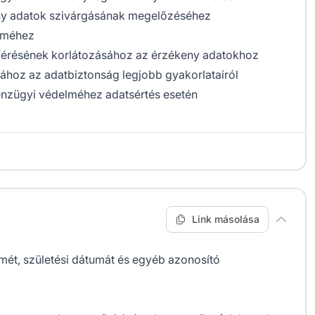
ny adatok szivárgásának megelőzéséhez
elméhez
férésének korlátozásához az érzékeny adatokhoz
ához az adatbiztonság legjobb gyakorlatairól
énzügyi védelméhez adatsértés esetén
Link másolása
ímét, születési dátumát és egyéb azonosító