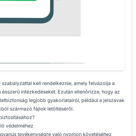
 szabályzattal kell rendelkeznie, amely felvázolja a
ésszerű intézkedéseket. Ezután ellenőrizze, hogy az
tbiztonság legjobb gyakorlatairól, például a jelszavak
ól származó fájlok letöltéséről.
biztosításához?
aló védelméhez
 gyanús tevékenységre való nyomon követéséhez