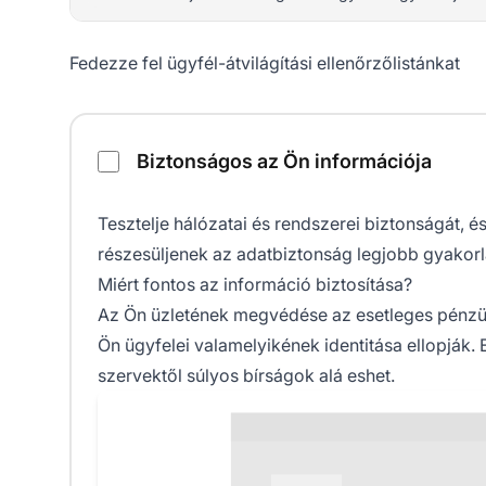
Fedezze fel ügyfél-átvilágítási ellenőrzőlistánkat
Ügyfél-átvilágítási ellenőrzőlista
Biztonságos az Ön információja
Tesztelje hálózatai és rendszerei biztonságát, é
részesüljenek az adatbiztonság legjobb gyakorla
Miért fontos az információ biztosítása?
Az Ön üzletének megvédése az esetleges pénzügy
Ön ügyfelei valamelyikének identitása ellopják.
szervektől súlyos bírságok alá eshet.