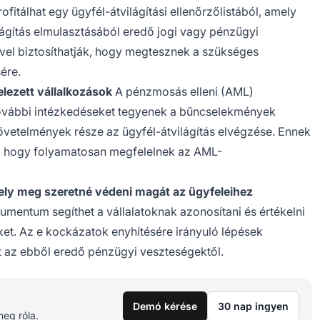
fitálhat egy ügyfél-átvilágítási ellenőrzőlistából, amely
ilágítás elmulasztásából eredő jogi vagy pénzügyi
ével biztosíthatják, hogy megtesznek a szükséges
ére.
lezett vállalkozások
A pénzmosás elleni (AML)
további intézkedéseket tegyenek a bűncselekmények
vetelmények része az ügyfél-átvilágítás elvégzése. Ennek
ják, hogy folyamatosan megfelelnek az AML-
ly meg szeretné védeni magát az ügyfeleihez
umentum segíthet a vállalatoknak azonosítani és értékelni
ket. Az e kockázatok enyhítésére irányuló lépések
 az ebből eredő pénzügyi veszteségektől.
Demó kérése
30 nap ingyen
meg róla.