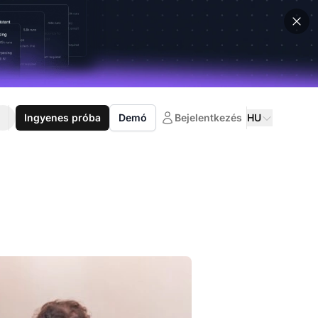
Ingyenes próba
Demó
Bejelentkezés
HU