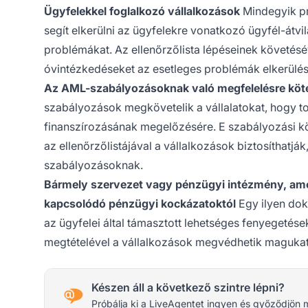
Ügyfelekkel foglalkozó vállalkozások
Mindegyik pro
segít elkerülni az ügyfelekre vonatkozó ügyfél-átv
problémákat. Az ellenőrzőlista lépéseinek követés
óvintézkedéseket az esetleges problémák elkerülés
Az AML-szabályozásoknak való megfelelésre köte
szabályozások megkövetelik a vállalatokat, hogy 
finanszírozásának megelőzésére. E szabályozási kö
az ellenőrzőlistájával a vállalkozások biztosíthat
szabályozásoknak.
Bármely szervezet vagy pénzügyi intézmény, ame
kapcsolódó pénzügyi kockázatoktól
Egy ilyen dok
az ügyfelei által támasztott lehetséges fenyegetése
megtételével a vállalkozások megvédhetik magukat
Készen áll a következő szintre lépni?
Próbálja ki a LiveAgentet ingyen és győződjön 