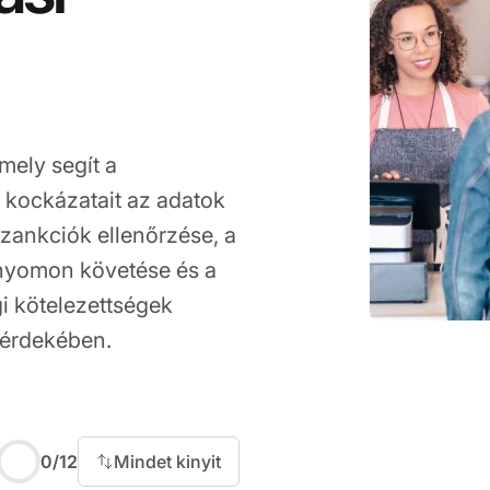
amely segít a
 kockázatait az adatok
 szankciók ellenőrzése, a
 nyomon követése és a
i kötelezettségek
 érdekében.
0
/
12
Mindet kinyit