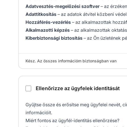
Adatvesztés-megelőzési szoftver
– az érzéke
Adattitkosítás
– az adatok átvitel közbeni véd
Hozzáférés-vezérlés
– az alkalmazottak hozzá
Alkalmazotti képzés
– az alkalmazottak oktatás
Kiberbiztonsági biztosítás
– az Ön üzletének p
Kész. Az összes információm biztonságban van
Ellenőrizze az ügyfelek identitását
Gyűjtse össze és erősítse meg ügyfelei nevét, c
információit.
Miért fontos az ügyfél-identitás ellenőrzése?