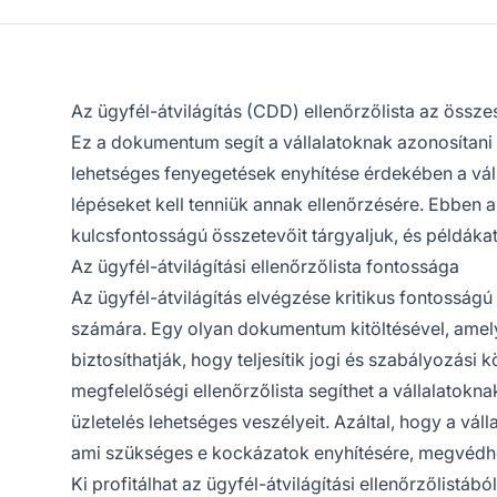
Az ügyfél-átvilágítás (CDD) ellenőrzőlista az össze
Ez a dokumentum segít a vállalatoknak azonosítani
lehetséges fenyegetések enyhítése érdekében a válla
lépéseket kell tenniük annak ellenőrzésére. Ebben a
kulcsfontosságú összetevőit tárgyaljuk, és példáka
Az ügyfél-átvilágítási ellenőrzőlista fontossága
Az ügyfél-átvilágítás elvégzése kritikus fontossá
számára. Egy olyan dokumentum kitöltésével, amely
biztosíthatják, hogy teljesítik jogi és szabályozási 
megfelelőségi ellenőrzőlista segíthet a vállalatokna
üzletelés lehetséges veszélyeit. Azáltal, hogy a v
ami szükséges e kockázatok enyhítésére, megvédhe
Ki profitálhat az ügyfél-átvilágítási ellenőrzőlistábó