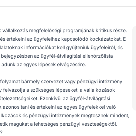
s vállalkozás megfelelőségi programjának kritikus része.
 és értékelni az ügyfeleihez kapcsolódó kockázatokat. E
latoknak információkat kell gyűjteniük ügyfeleiről, és
 bejegyzésben az ügyfél-átvilágítási ellenőrzőlista
t adunk az egyes lépések elvégzésére.
gú folyamat bármely szervezet vagy pénzügyi intézmény
 felvázolja a szükséges lépéseket, a vállalkozások
kötelezettségeiket. Ezenkívül az ügyfél-átvilágítási
k azonosítani és értékelni az egyes ügyfelekkel való
állalkozások és pénzügyi intézmények megtesznek mindent,
tik magukat a lehetséges pénzügyi veszteségektől.
l?