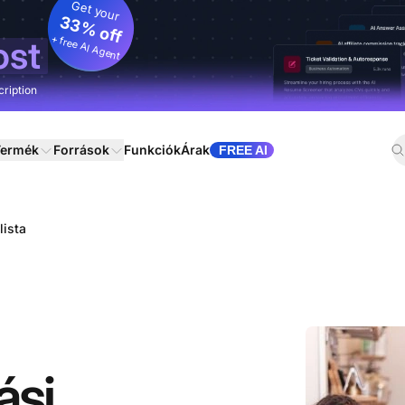
Get your
33% off
+ free AI Agent
ost
cription
ermék
Források
Funkciók
Árak
FREE AI
lista
ási