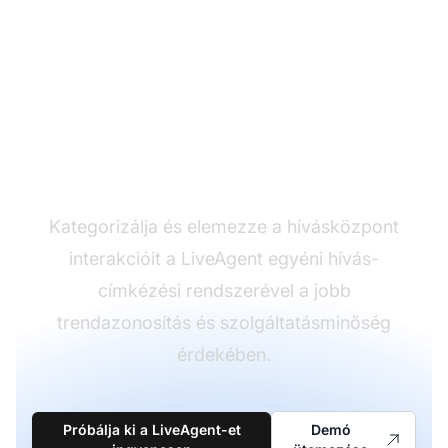
Hívások szervezése
intelligens címkézéssel
Kategorizálja és elemezze a hívásközpont
interakcióit a LiveAgent egyéni hívás-
címkézési rendszerével a jobb
trendazonosítás és szolgáltatásminőség
érdekében.
Próbálja ki a LiveAgent-et
Demó