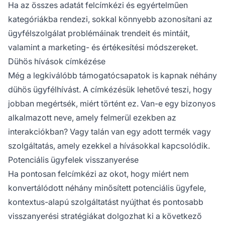
Ha az összes adatát felcímkézi és egyértelműen
kategóriákba rendezi, sokkal könnyebb azonosítani az
ügyfélszolgálat problémáinak trendeit és mintáit,
valamint a marketing- és értékesítési módszereket.
Dühös hívások címkézése
Még a legkiválóbb támogatócsapatok is kapnak néhány
dühös ügyfélhívást. A címkézésük lehetővé teszi, hogy
jobban megértsék, miért történt ez. Van-e egy bizonyos
alkalmazott neve, amely felmerül ezekben az
interakciókban? Vagy talán van egy adott termék vagy
szolgáltatás, amely ezekkel a hívásokkal kapcsolódik.
Potenciális ügyfelek visszanyerése
Ha pontosan felcímkézi az okot, hogy miért nem
konvertálódott néhány minősített potenciális ügyfele,
kontextus-alapú szolgáltatást nyújthat és pontosabb
visszanyerési stratégiákat dolgozhat ki a következő