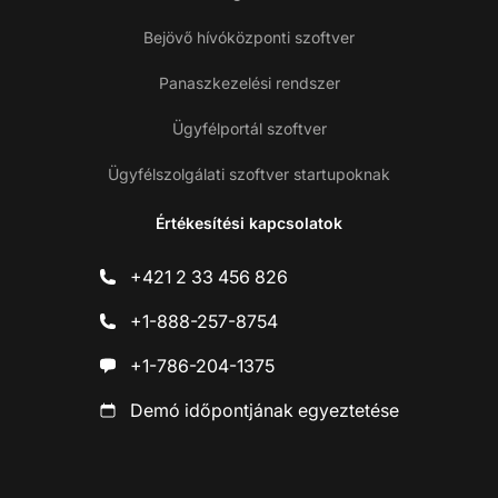
Bejövő hívóközponti szoftver
Panaszkezelési rendszer
Ügyfélportál szoftver
Ügyfélszolgálati szoftver startupoknak
Értékesítési kapcsolatok
+421 2 33 456 826
+1-888-257-8754
+1-786-204-1375
Demó időpontjának egyeztetése