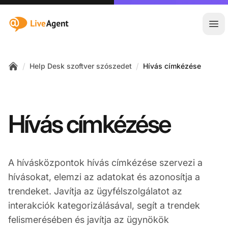
:site.title
Főm
/
/
Help Desk szoftver szószedet
Hívás címkézése
Home
Hívás címkézése
A hívásközpontok hívás címkézése szervezi a
hívásokat, elemzi az adatokat és azonosítja a
trendeket. Javítja az ügyfélszolgálatot az
interakciók kategorizálásával, segít a trendek
felismerésében és javítja az ügynökök