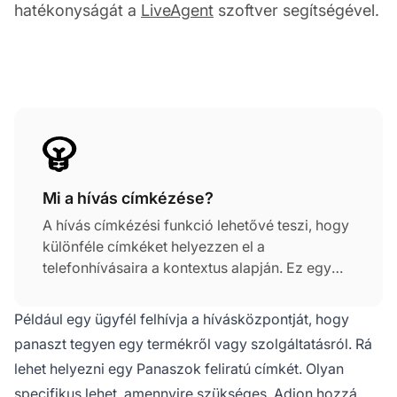
hatékonyságát a
LiveAgent
szoftver segítségével.
Mi a hívás címkézése?
A hívás címkézési funkció lehetővé teszi, hogy
különféle címkéket helyezzen el a
telefonhívásaira a kontextus alapján. Ez egy
hatékony üzleti eszköz, amely hozzáadható a
fejlett hívásirányítási rendszerhez, hogy tovább
Például egy ügyfél felhívja a hívásközpontját, hogy
egyszerűsítse a kapcsolatközpont folyamatait.
panaszt tegyen egy termékről vagy szolgáltatásról. Rá
lehet helyezni egy Panaszok feliratú címkét. Olyan
specifikus lehet, amennyire szükséges. Adjon hozzá