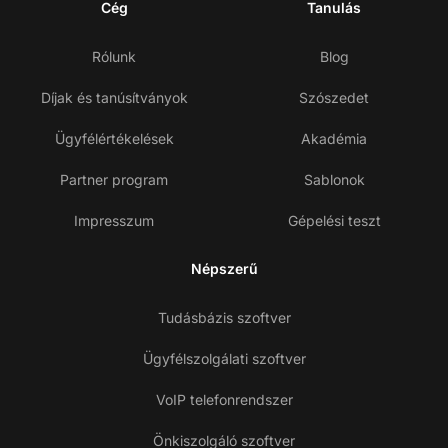
Cég
Tanulás
Rólunk
Blog
Díjak és tanúsítványok
Szószedet
Ügyfélértékelések
Akadémia
Partner program
Sablonok
Impresszum
Gépelési teszt
Népszerű
Tudásbázis szoftver
Ügyfélszolgálati szoftver
VoIP telefonrendszer
Önkiszolgáló szoftver