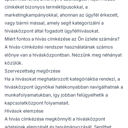
címkéket bizonyos terméktípusokkal, a
marketingkampányokkal, ahonnan az ügyfél érkezett,
vagy bármi mással, amely segít kategorizálni a
hívásközpont által fogadott ügyfélhívásokat.
Miért fontos a hívás címkézése az Ön üzlete számára?
A hívás-címkézési rendszer használatának számos
előnye van a hívásközpontban. Nézzünk meg néhányat
közülük.
Szervezettség megőrzése
Ha a hívásokat meghatározott kategóriákba rendezi, a
hívásközpont ügynökei hatékonyabban navigálhatnak a
munkafolyamatukban, így jobban felügyelhetik a
kapcsolatközpont folyamatait.
Hívások elemzése
A hívás címkézése megkönnyíti a hívásközpont
adatainak elemzését és tanulmányozását. Segíthet