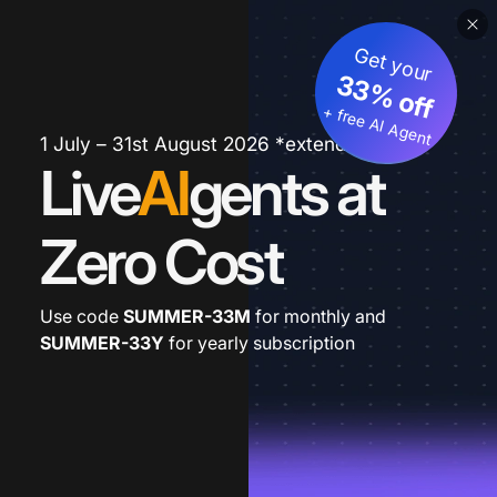
Get your
33% off
+ free AI Agent
1 July – 31st August 2026 *extended
Live
AI
gents at
Zero Cost
Use code
SUMMER-33M
for monthly and
SUMMER-33Y
for yearly subscription