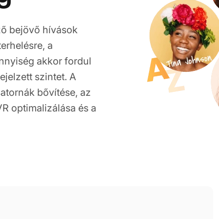
ző bejövő hívások
erhelésre, a
nnyiség akkor fordul
jelzett szintet. A
atornák bővítése, az
VR optimalizálása és a