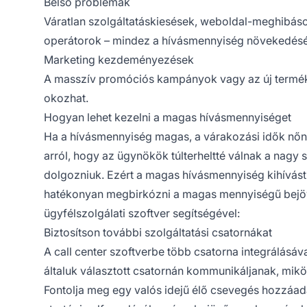
Belső problémák
Váratlan szolgáltatáskiesések, weboldal-meghibásod
operátorok – mindez a hívásmennyiség növekedésé
Marketing kezdeményezések
A masszív promóciós kampányok vagy az új termé
okozhat.
Hogyan lehet kezelni a magas hívásmennyiséget
Ha a hívásmennyiség magas, a várakozási idők nőn
arról, hogy az ügynökök túlterheltté válnak a nagy 
dolgozniuk. Ezért a magas hívásmennyiség kihívást j
hatékonyan megbirkózni a magas mennyiségű bejövő 
ügyfélszolgálati szoftver segítségével:
Biztosítson további szolgáltatási csatornákat
A call center szoftverbe több csatorna integrálásáva
általuk választott csatornán kommunikáljanak, m
Fontolja meg egy valós idejű élő csevegés hozzáa