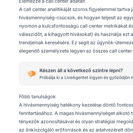
Elemezze a call center adatait
A call center analitikáját szoros figyelemmel tartva
hívásmennyiség-csúcsok, és hogyan teljesít az egy
nyomon a kulcsfontosságú call center metrikákat és 
válaszidőt, a kihagyott hívásokat) és használja ezt
trendjeinak keresésére. Ez segít az ügynök-ütemez
elegendő személyzete legyen az összes call center s
Készen áll a következő szintre lépni?
Próbálja ki a LiveAgentet ingyen és győződjön 
Főbb tanulságok
A hívásmennyiség hatékony kezelése döntő fontos
fenntartásához. A magas hívásmennyiséget alkotó 
tényezők azonosításával és olyan stratégiai megol
az önkiszolgáló erőforrások és az adatvezérelt dönt