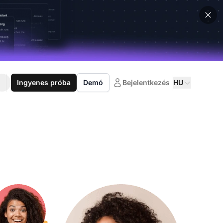
Ingyenes próba
Demó
Bejelentkezés
HU