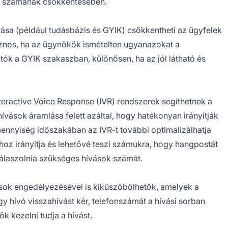
k számának csökkentésében.
ása (például tudásbázis és GYIK) csökkentheti az ügyfelek
znos, ha az ügynökök ismételten ugyanazokat a
ók a GYIK szakaszban, különösen, ha az jól látható és
nteractive Voice Response (IVR) rendszerek segíthetnek a
hívások áramlása felett azáltal, hogy hatékonyan irányítják
nnyiség időszakában az IVR-t további optimalizálhatja
hoz irányítja és lehetővé teszi számukra, hogy hangpostát
laszolnia szükséges hívások számát.
ok engedélyezésével is kiküszöbölhetők, amelyek a
gy hívó visszahívást kér, telefonszámát a hívási sorban
k kezelni tudja a hívást.