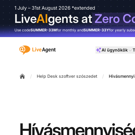
1 July – 31st August 2026 *extended
Live
AI
gents at
Zero C
Use code
SUMMER-33M
for monthly and
SUMMER-33Y
for yearly subs
:site.title
AI ügynökök
T
/
/
Help Desk szoftver szószedet
Hívásmenny
Home
Hívásmennyisé