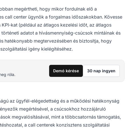
 jobban megértheti, hogy mikor fordulnak elő a
es call center ügynök a forgalmas időszakokban. Kövesse
KPI-kat (például az átlagos kezelési időt, az átlagos
 a történeti adatot a hívásmennyiség-csúcsok mintáinak és
és hatékonyabb megtervezésében és biztosítja, hogy
zolgáltatási igény kielégítéséhez.
Demó kérése
30 nap ingyen
meg róla.
ságú az ügyfél-elégedettség és a működési hatékonyság
tényezők megértésével, a csúcsokhoz hozzájáruló
dások megvalósításával, mint a többcsatornás támogatás,
éshozatal, a call centerek konzisztens szolgáltatási