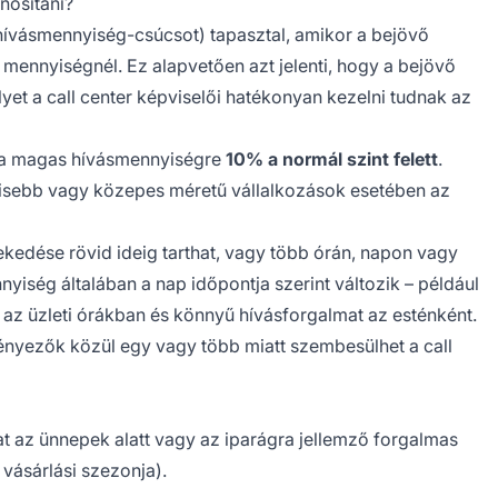
nosítani?
hívásmennyiség-csúcsot) tapasztal, amikor a bejövő
mennyiségnél. Ez alapvetően azt jelenti, hogy a bejövő
et a call center képviselői hatékonyan kezelni tudnak az
d a magas hívásmennyiségre
10% a normál szint felett
.
kisebb vagy közepes méretű vállalkozások esetében az
edése rövid ideig tarthat, vagy több órán, napon vagy
nnyiség általában a nap időpontja szerint változik – például
 az üzleti órákban és könnyű hívásforgalmat az esténként.
tényezők közül egy vagy több miatt szembesülhet a call
t az ünnepek alatt vagy az iparágra jellemző forgalmas
vásárlási szezonja).