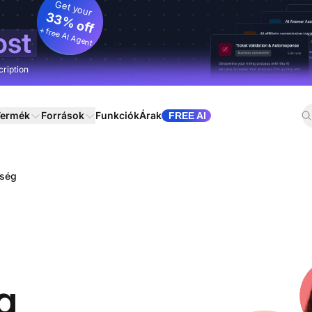
Get your
33% off
+ free AI Agent
ost
cription
ermék
Források
Funkciók
Árak
FREE AI
iség
g