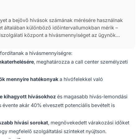
lyet a bejövő hívások számának mérésére használnak
et általában különböző időintervallumokban mérik –
lszolgálati központ a hívásmennyiséget az ügynök
automatizált rendszer által kezelt hívások teljes
 fordítanak a hívásmennyiségre:
katerhelésére
, meghatározza a call center személyzeti
kök mennyire hatékonyak
a hívófelekkel való
se kihagyott hívásokhoz
és magasabb hívás-lemondási
 évente akár 40% elveszett potenciális bevételt is
zabb hívási sorokat
, megnövekedett várakozási időket
gy megfelelő szolgáltatási szinteket nyújtson.