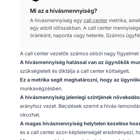
Mi az a hívásmennyiség?
A hívásmennyiség egy
call center
metrika, ame
egy adott időszakban. A call center mennyiség
óránként, naponta vagy hetente. Számos ügyfé
által kezelt telefonhívások teljes számára és az 
számára (pl. IVR) osztályozza.
A call center vezetők számos okból nagy figyelmet
A hívásmennyiség hatással van az ügynökök mun
szükségleteit és diktálja a call center költségeit.
Ez a metrika segít meghatározni, hogy az ügynö
munkavégzésben.
A hívásmennyiség jelenlegi szintjének növekedé
arányhoz vezet. Becslések szerint a hívás-lemondás
okozhat.
A magas hívásmennyiség helytelen kezelése hoss
és a call center azon képtelenségét eredményezi, ho