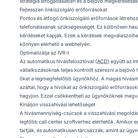
stratégia elfogadásában és a bejövő megkeresése
Fejlesszen önkiszolgáló erőforrásokat
Pontos és átfogó önkiszolgáló erőforrások létrehoz
telefonálásának szükségességét. Ez különösen has
kérdéseket kapják. Ezek a kérdések megválaszolhat
könnyen elérhető a webhelyén.
Optimalizálja az IVR-t
Az automatikus hívásfelosztóval (
ACD
) együtt az I
vállalkozásoknak teljes kontrollt szerezni a bejövő 
őket a legmegfelelőbb ügynökhöz. A magas hívásme
azáltal, hogy a hívókat az önkiszolgáló erőforrások
hagyjon. Ezzel csökkentheti az ügynököknek megvá
Kínáljon visszahívási lehetőséget
A hívásmennyiség-csúcsok a visszahívási megoldás
legtöbb call center szoftverhez elérhetők. Amikor e
tartják, és automatikusan tárcsázzák, amint az ügynö