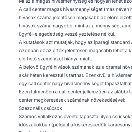
Mi az a magas hívásmennyiség és hogyan lehet azo
A call center magas hívásmennyiséget (más néven 
hívások száma jelentősen magasabb az előrejelzett 
hívások száma nagyobb, mint az a mennyiség, amely
ügyfél-elégedettség veszélyeztetése nélkül.
A kutatások azt mutatják, hogy az iparági standar
Azonban ez az érték jelentősen magasabb lehet a 
elérhető személyzet hiánya miatt.
A bejövő ügyfélhívások számának ez a drámai növek
akár héten keresztül is tarthat. Ezenkívül a hívásme
egy call center nagy hívásmennyiséget tapasztalhat
Ezen túlmenően a call center jellemzően az alábbi 
center megkeresések számának növekedésével:
Szezonális csúcsok
Számos vállalkozás évente tapasztal ilyen csúcsoka
időszakokban (például a kiskereskedők karácsonyi 