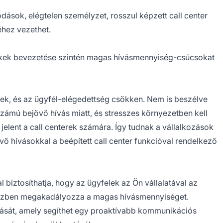
ások, elégtelen személyzet, rosszul képzett call center
hez vezethet.
kek bevezetése szintén magas hívásmennyiség-csúcsokat
ek, és az ügyfél-elégedettség csökken. Nem is beszélve
számú bejövő hívás miatt, és stresszes környezetben kell
elent a call centerek számára. Így tudnak a vállalkozások
hívásokkal a beépített call center funkcióval rendelkező
l biztosíthatja, hogy az ügyfelek az Ön vállalatával az
iközben megakadályozza a magas hívásmennyiséget.
dását, amely segíthet egy proaktívabb kommunikációs