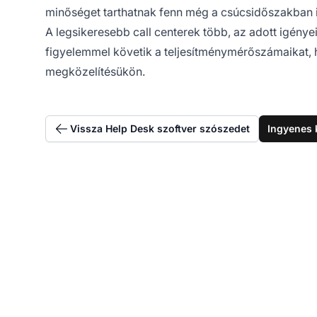
minőséget tarthatnak fenn még a csúcsidőszakban i
A legsikeresebb call centerek több, az adott igénye
figyelemmel követik a teljesítménymérőszámaikat, 
megközelítésükön.
Vissza Help Desk szoftver szószedet
Ingyenes 