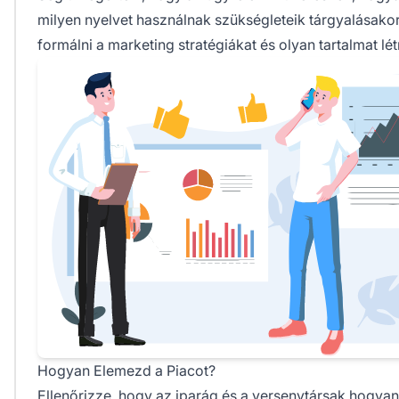
milyen nyelvet használnak szükségleteik tárgyalásakor
formálni a marketing stratégiákat és olyan tartalmat lé
Hogyan Elemezd a Piacot?
Ellenőrizze, hogy az iparág és a versenytársak hogyan 