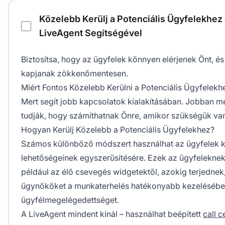
Közelebb Kerülj a Potenciális Ügyfelekhez
LiveAgent Segítségével
Biztosítsa, hogy az ügyfelek könnyen elérjenek Önt, é
kapjanak zökkenőmentesen.
Miért Fontos Közelebb Kerülni a Potenciális Ügyfelekh
Mert segít jobb kapcsolatok kialakításában. Jobban 
tudják, hogy számíthatnak Önre, amikor szükségük van
Hogyan Kerülj Közelebb a Potenciális Ügyfelekhez?
Számos különböző módszert használhat az ügyfelek ka
lehetőségeinek egyszerűsítésére. Ezek az ügyfeleknek
például az élő csevegés widgetektől, azokig terjednek
ügynököket a munkaterhelés hatékonyabb kezelésében,
ügyfélmegelégedettséget.
A LiveAgent mindent kínál – használhat beépített
call c