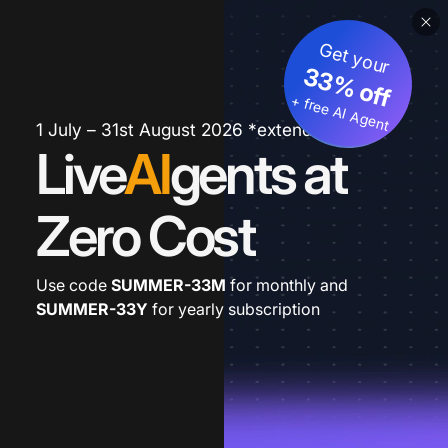
Get your
33% off
+ free AI Agent
1 July – 31st August 2026 *extended
Live
AI
gents at
Zero Cost
Use code
SUMMER-33M
for monthly and
SUMMER-33Y
for yearly subscription