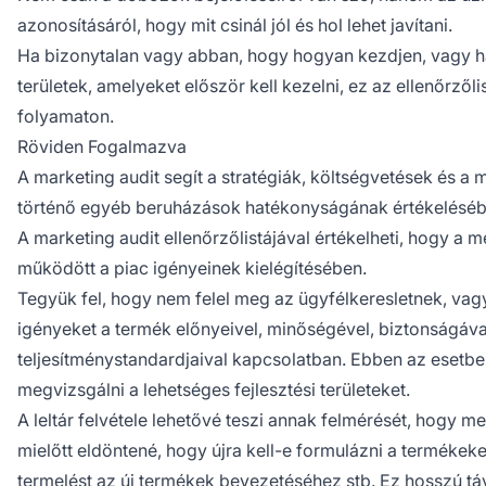
azonosításáról, hogy mit csinál jól és hol lehet javítani.
Ha bizonytalan vagy abban, hogy hogyan kezdjen, vagy ha
területek, amelyeket először kell kezelni, ez az ellenőrzőli
folyamaton.
Röviden Fogalmazva
A marketing audit segít a stratégiák, költségvetések és a
történő egyéb beruházások hatékonyságának értékeléséb
A marketing audit ellenőrzőlistájával értékelheti, hogy a 
működött a piac igényeinek kielégítésében.
Tegyük fel, hogy nem felel meg az ügyfélkeresletnek, vagy 
igényeket a termék előnyeivel, minőségével, biztonságáv
teljesítménystandardjaival kapcsolatban. Ebben az esetb
megvizsgálni a lehetséges fejlesztési területeket.
A leltár felvétele lehetővé teszi annak felmérését, hogy 
mielőtt eldöntené, hogy újra kell-e formulázni a termékeke
termelést az új termékek bevezetéséhez stb. Ez hosszú táv