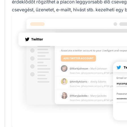
érdeklődőt rögzíthet a piacon leggyorsabb élő cseveg
csevegést, üzenetet, e-mailt, hívást stb. kezelheti eg