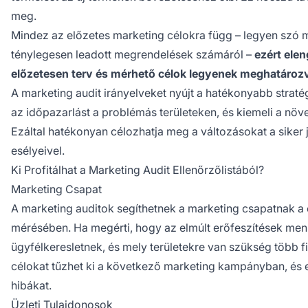
meg.
Mindez az előzetes marketing célokra függ – legyen szó 
ténylegesen leadott megrendelések számáról –
ezért ele
előzetesen terv és mérhető célok legyenek meghatároz
A marketing audit irányelveket nyújt a hatékonyabb straté
az időpazarlást a problémás területeken, és kiemeli a növ
Ezáltal hatékonyan célozhatja meg a változásokat a siker 
esélyeivel.
Ki Profitálhat a Marketing Audit Ellenőrzőlistából?
Marketing Csapat
A marketing auditok segíthetnek a marketing csapatnak a 
mérésében. Ha megérti, hogy az elmúlt erőfeszítések menn
ügyfélkeresletnek, és mely területekre van szükség több fi
célokat tűzhet ki a következő marketing kampányban, és 
hibákat.
Üzleti Tulajdonosok